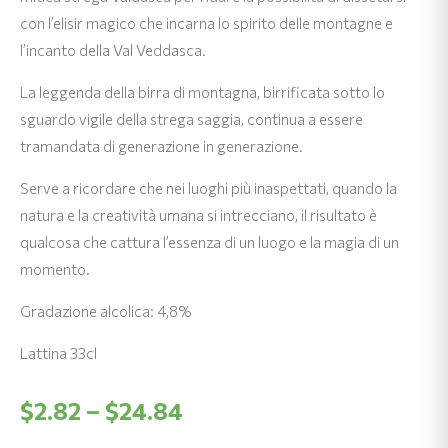
con l’elisir magico che incarna lo spirito delle montagne e
l’incanto della Val Veddasca.
La leggenda della birra di montagna, birrificata sotto lo
sguardo vigile della strega saggia, continua a essere
tramandata di generazione in generazione.
Serve a ricordare che nei luoghi più inaspettati, quando la
natura e la creatività umana si intrecciano, il risultato è
qualcosa che cattura l’essenza di un luogo e la magia di un
momento.
Gradazione alcolica: 4,8%
Lattina 33cl
Fascia
$
2.82
–
$
24.84
di