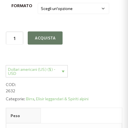
FORMATO
prezzo:
$2.82
fino
Birra
ACQUISTA
a
Helles
Chamoix
$24.84
Veddasca
quantità
Dollari americani (US) ($) -
USD
COD:
2632
Categorie:
Birra
,
Elisir leggendari & Spiriti alpini
Peso