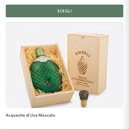
di
prezzo:
SCEGLI
$39.52
fino
a
$338.74
Acquavite di Uva Moscato