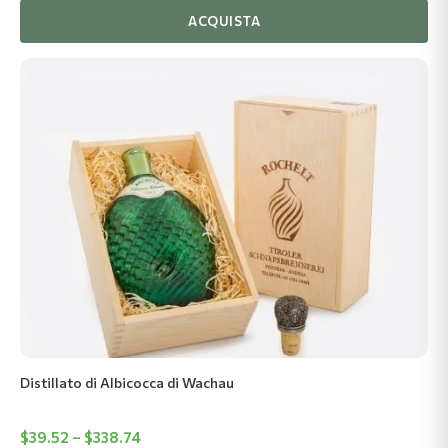
ACQUISTA
Questo
prodotto
ha
più
varianti.
Le
opzioni
possono
essere
scelte
nella
pagina
del
Distillato di Albicocca di Wachau
prodotto
Fascia
$
39.52
–
$
338.74