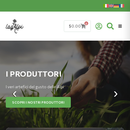
Skip
to
content
0
$
0.00
I PRODUTTORI
I veri artefici del gusto delle Alpi
‹
›
SCOPRI I NOSTRI PRODUTTORI