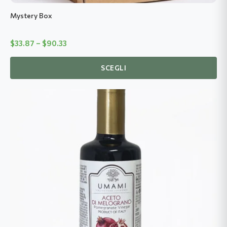
del
Mystery Box
prodotto
Fascia
$
33.87
–
$
90.33
di
prezzo:
SCEGLI
$33.87
fino
a
$90.33