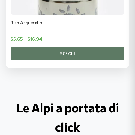
nella
pagina
del
Riso Acquerello
prodotto
Fascia
$
5.65
–
$
16.94
di
prezzo:
SCEGLI
$5.65
fino
a
$16.94
Le Alpi a portata di
click