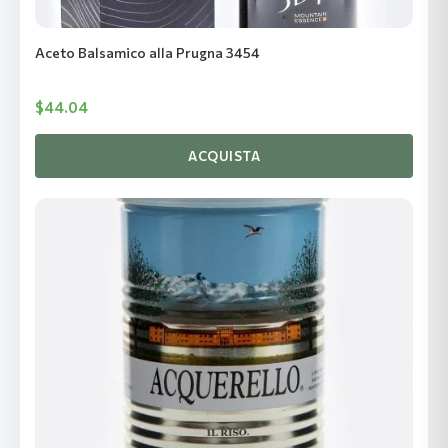
Aceto Balsamico alla Prugna 3454
$
44.04
ACQUISTA
Questo
prodotto
ha
più
varianti.
Le
opzioni
possono
essere
scelte