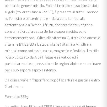
pianta del genere mirtillo. Poiché il mirtillo rosso è insensibile
al gelo (tollerato fino a -22 °C), è presente in tutto il mondo
nell’emisfero settentrionale – dalla zona temperata
settentrionale all’Artico. I frutti, che raramente vengono
consumati crudi a causa del loro sapore acido, sono
estremamente sani. Oltre alla vitamina C, si trovano anche le
vitamine B1, B2, B3 e betacarotene (vitamina A), oltre a
minerali come potassio, calcio, magnesio e fosfato. Il mirtillo
rosso utilizzato da Alpe Pragas è selvatico ed è
particolarmente apprezzato nelle regioni alpine e scandinave
per il suo sapore aspro e intenso.
Da conservare in frigorifero dopo l’apertura e gustare entro
2 settimane
Formato: 335g
Ingredienti: Mirtilli rossi* (75%), zucchero, succo di limone,