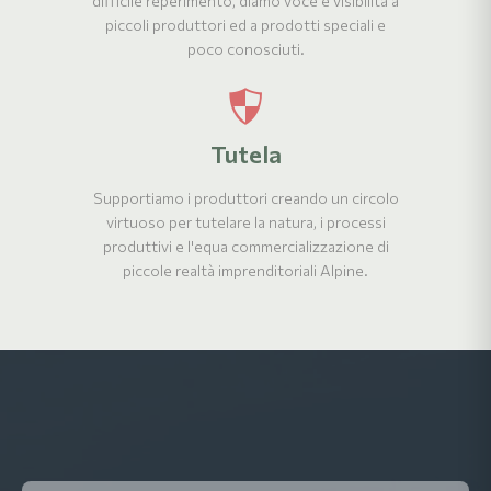
difficile reperimento, diamo voce e visibilità a
piccoli produttori ed a prodotti speciali e
poco conosciuti.
Tutela
Supportiamo i produttori creando un circolo
virtuoso per tutelare la natura, i processi
produttivi e l'equa commercializzazione di
piccole realtà imprenditoriali Alpine.