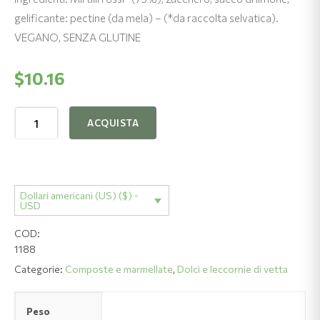
gelificante: pectine (da mela) – (*da raccolta selvatica).
VEGANO, SENZA GLUTINE
$
10.16
Marmellata
ACQUISTA
di
mirtillo
rosso
-
Dollari americani (US) ($) -
VITIS
USD
quantità
COD:
1188
Categorie:
Composte e marmellate
,
Dolci e leccornie di vetta
Peso