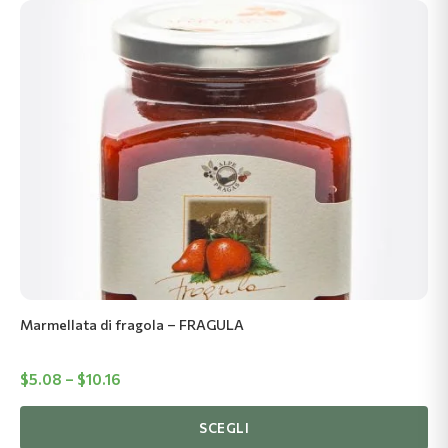
Questo
prodotto
ha
più
varianti.
Le
opzioni
possono
essere
scelte
nella
pagina
del
Marmellata di fragola – FRAGULA
prodotto
Fascia
$
5.08
–
$
10.16
di
prezzo:
SCEGLI