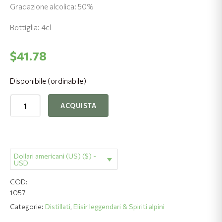
Gradazione alcolica: 50%
Bottiglia: 4cl
$
41.78
Disponibile (ordinabile)
Acquavite
ACQUISTA
di
frutta
"Hollermandl"
quantità
Dollari americani (US) ($) -
USD
COD:
1057
Categorie:
Distillati
,
Elisir leggendari & Spiriti alpini