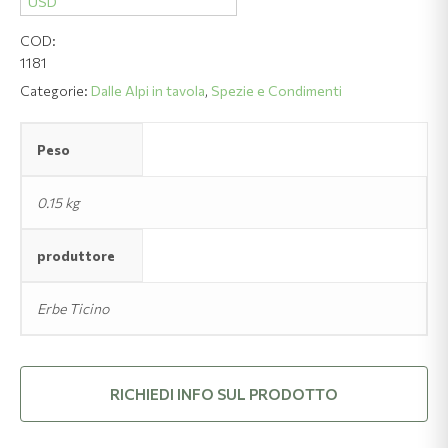
e
USD
fiori
COD:
quantità
1181
Categorie:
Dalle Alpi in tavola
,
Spezie e Condimenti
Peso
0.15 kg
produttore
Erbe Ticino
RICHIEDI INFO SUL PRODOTTO