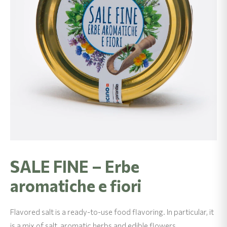
SALE FINE – Erbe
aromatiche e fiori
Flavored salt is a ready-to-use food flavoring. In particular, it
is a mix of salt, aromatic herbs and edible flowers.