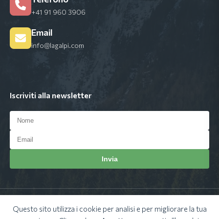
+41 91 960 3906
Email
info@lagalpi.com
Iscriviti alla newsletter
Invia
Info consegne e spedizioni
|
Condizioni generali di vendita
|
Questo sito utilizza i cookie per analisi e per migliorare la tua
Privacy Policy
|
Cookie Policy