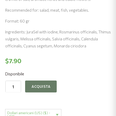
Recommended for: salad, meat, fish, vegetables.
Format: 60 gr
Ingredients: JuraSel with iodine, Rosmarinus officinalis, Thimus
vulgaris, Melissa officinalis, Salvia officinalis, Calendula
officinalis, Cyanus segetum, Monarda ciriodora
$
7.90
Disponibile
SALE
ACQUISTA
FINE
-
Erbe
aromatiche
Dollari americani (US) ($) -