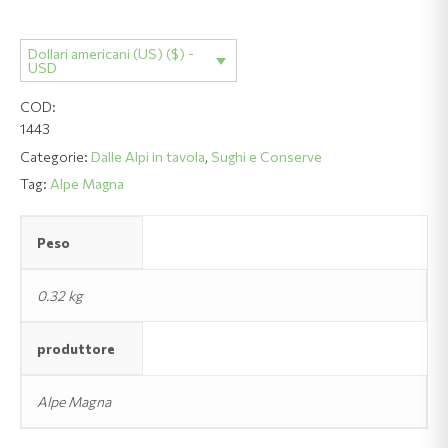
e
Capperi
Dollari americani (US) ($) -
quantità
USD
COD:
1443
Categorie:
Dalle Alpi in tavola
,
Sughi e Conserve
Tag:
Alpe Magna
Peso
0.32 kg
produttore
Alpe Magna