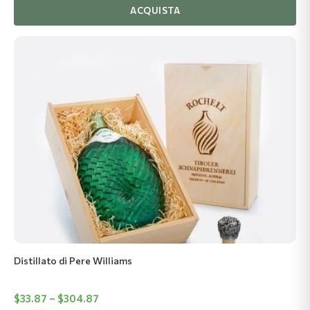
ACQUISTA
Questo
prodotto
ha
più
varianti.
Le
opzioni
possono
essere
scelte
nella
pagina
del
Distillato di Pere Williams
prodotto
Fascia
$
33.87
–
$
304.87