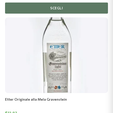
di
prezzo:
SCEGLI
$33.87
fino
a
$304.87
Etter Originale alla Mela Gravenstein