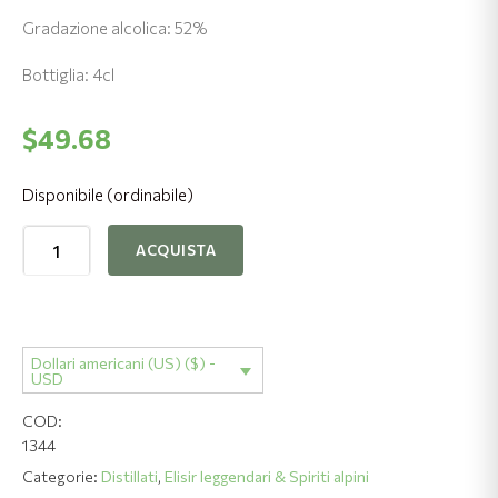
Gradazione alcolica: 52%
Bottiglia: 4cl
$
49.68
Disponibile (ordinabile)
Acquative
ACQUISTA
di
Lampone
selvatico
quantità
Dollari americani (US) ($) -
USD
COD:
1344
Categorie:
Distillati
,
Elisir leggendari & Spiriti alpini