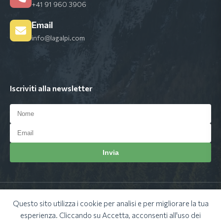
+41 91 960 3906
Email
info@lagalpi.com
Iscriviti alla newsletter
Invia
Info consegne e spedizioni
|
Condizioni generali di vendita
|
Questo sito utilizza i cookie per analisi e per migliorare la tua
Privacy Policy
|
Cookie Policy
esperienza. Cliccando su Accetta, acconsenti all'uso dei