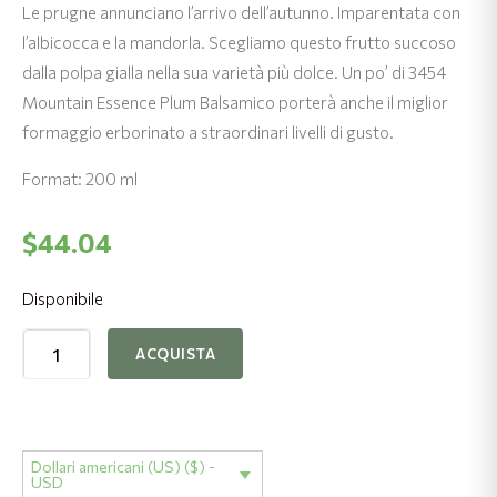
Le prugne annunciano l’arrivo dell’autunno. Imparentata con
l’albicocca e la mandorla. Scegliamo questo frutto succoso
dalla polpa gialla nella sua varietà più dolce. Un po’ di 3454
Mountain Essence Plum Balsamico porterà anche il miglior
formaggio erborinato a straordinari livelli di gusto.
Format: 200 ml
$
44.04
Disponibile
Aceto
ACQUISTA
Balsamico
alla
Prugna
3454
Dollari americani (US) ($) -
quantità
USD