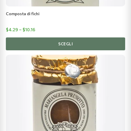
pagina
del
Composta di fichi
prodotto
Fascia
$
4.29
–
$
10.16
di
prezzo:
SCEGLI
$4.29
fino
a
$10.16