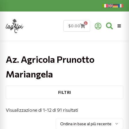
Skip
to
content
0
$
0.00
Az. Agricola Prunotto
Mariangela
FILTRI
Ordina
Visualizzazione di 1-12 di 91 risultati
in
base