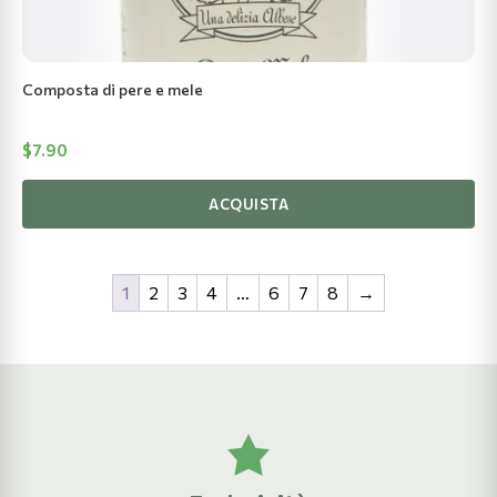
Composta di pere e mele
$
7.90
ACQUISTA
1
2
3
4
…
6
7
8
→