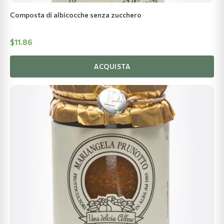
Composta di albicocche senza zucchero
$
11.86
ACQUISTA
Questo
prodotto
ha
più
varianti.
Le
opzioni
possono
essere
scelte
nella