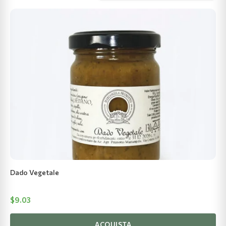
al
più
recente
Dado Vegetale
$
9.03
ACQUISTA